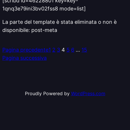
[scribd id=46228801 key=key-
1qnq3e79ini3bv02fss8 mode=list]
La parte del template è stata eliminata o non è
disponibile: post-meta
Pagina precedente
1
2
3
4
5
6
…
15
Pagina successiva
Proudly Powered by
WordPress.com