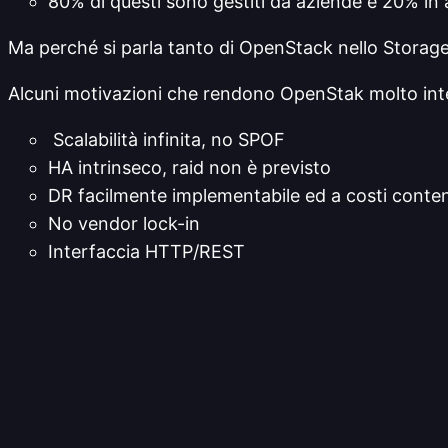
80% di questi sono gestiti da aziende e 20% in
Ma perché si parla tanto di OpenStack nello Storage
Alcuni motivazioni che rendono OpenStak molto int
Scalabilità infinita, no SPOF
HA intrinseco, raid non è previsto
DR facilmente implementabile ed a costi conten
No vendor lock-in
Interfaccia HTTP/REST